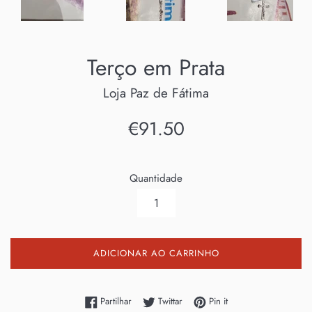
Terço em Prata
Loja Paz de Fátima
Preço
€91.50
normal
Quantidade
ADICIONAR AO CARRINHO
Partilhe no Facebook
Twittar no Twitter
Adicione no Pinterest
Partilhar
Twittar
Pin it