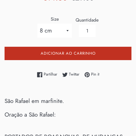
de
normal
saldo
Size
Quantidade
ADICIONAR AO CARRINHO
Partilhe no Facebook
Twittar no Twitter
Adicione no Pinterest
Partilhar
Twittar
Pin it
São Rafael em marfinite.
Oração a São Rafael: