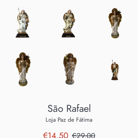
São Rafael
Loja Paz de Fátima
Preço
Preço
€14.50
€29.00