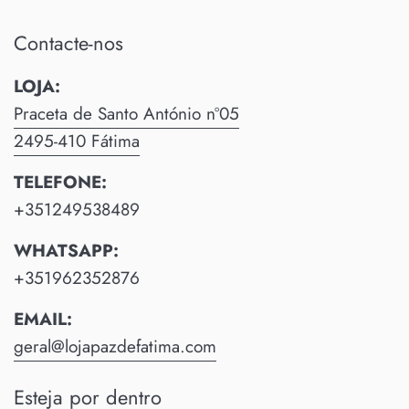
Contacte-nos
LOJA:
Praceta de Santo António nº05
2495-410 Fátima
TELEFONE:
+351249538489
WHATSAPP:
+351962352876
EMAIL:
geral@lojapazdefatima.com
Esteja por dentro