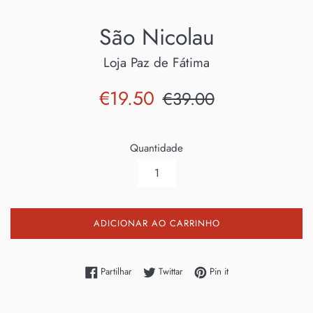
São Nicolau
Loja Paz de Fátima
Preço
Preço
€19.50
€39.00
de
normal
saldo
Quantidade
ADICIONAR AO CARRINHO
Partilhe no Facebook
Twittar no Twitter
Adicione no Pinterest
Partilhar
Twittar
Pin it