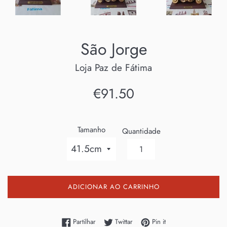
São Jorge
Loja Paz de Fátima
Preço
€91.50
normal
Tamanho
Quantidade
ADICIONAR AO CARRINHO
Partilhe no Facebook
Twittar no Twitter
Adicione no Pinterest
Partilhar
Twittar
Pin it