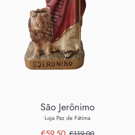
São Jerônimo
Loja Paz de Fátima
Preço
Preço
€59.50
€119.00