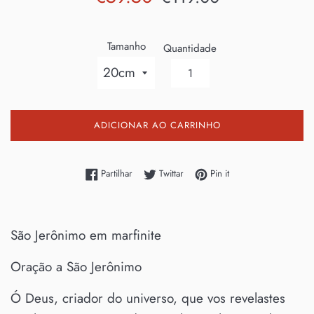
de
normal
saldo
Tamanho
Quantidade
ADICIONAR AO CARRINHO
Partilhe no Facebook
Twittar no Twitter
Adicione no Pinterest
Partilhar
Twittar
Pin it
São Jerônimo em marfinite
Oração a São Jerônimo
Ó Deus, criador do universo, que vos revelastes