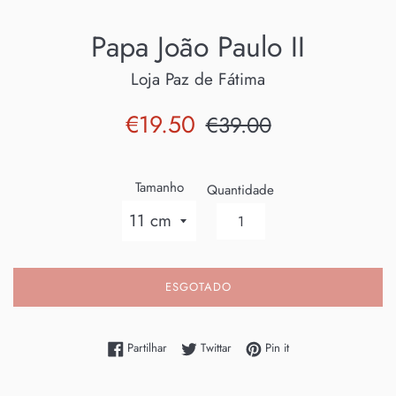
Papa João Paulo II
Loja Paz de Fátima
Preço
Preço
€19.50
€39.00
de
normal
saldo
Tamanho
Quantidade
ESGOTADO
Partilhe no Facebook
Twittar no Twitter
Adicione no Pinterest
Partilhar
Twittar
Pin it