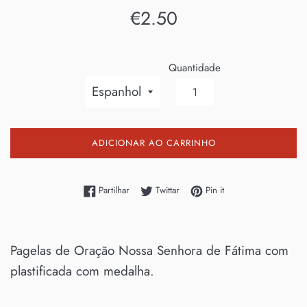
Preço
€2.50
normal
Quantidade
ADICIONAR AO CARRINHO
Partilhe no Facebook
Twittar no Twitter
Adicione no Pinterest
Partilhar
Twittar
Pin it
Pagelas de Oração Nossa Senhora de Fátima com
plastificada com medalha.