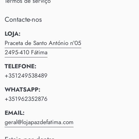
Termos de serviço
Contacte-nos
LOJA:
Praceta de Santo António nº05
2495-410 Fátima
TELEFONE:
+351249538489
WHATSAPP:
+351962352876
EMAIL:
geral@lojapazdefatima.com