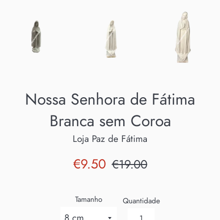
Nossa Senhora de Fátima
Branca sem Coroa
Loja Paz de Fátima
Preço
Preço
€9.50
€19.00
de
normal
saldo
Tamanho
Quantidade