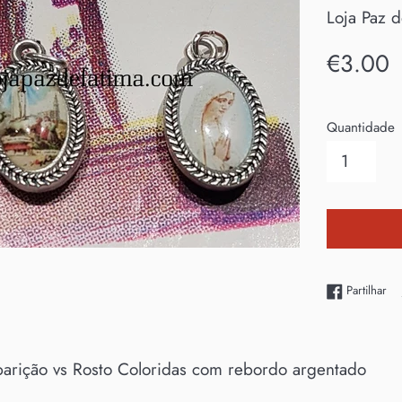
Loja Paz 
Preço
€3.00
normal
Quantidade
Par
Partilhar
arição vs Rosto Coloridas com rebordo argentado