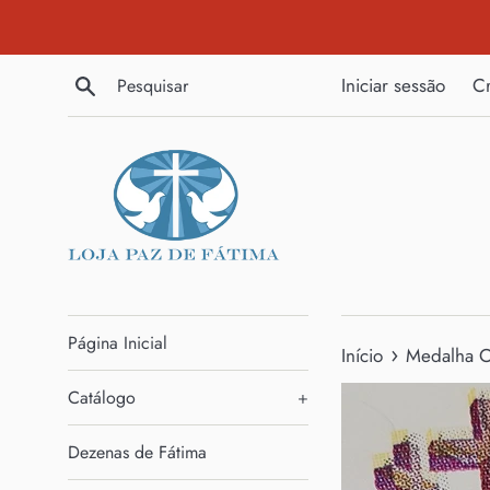
Pular
para
o
Pesquisar
Iniciar sessão
Cr
Conteúdo
Página Inicial
›
Início
Medalha Ov
Catálogo
+
Dezenas de Fátima