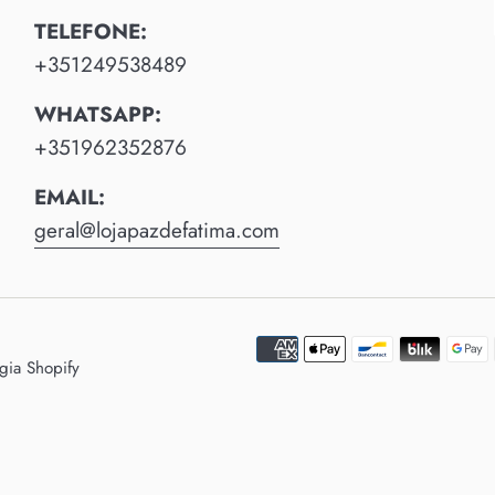
TELEFONE:
+351249538489
WHATSAPP:
+351962352876
EMAIL:
geral@lojapazdefatima.com
gia Shopify