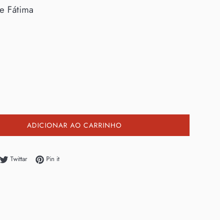
de Fátima
ADICIONAR AO CARRINHO
tilhe no Facebook
Twittar no Twitter
Adicione no Pinterest
Twittar
Pin it