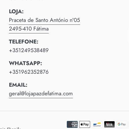
LOJA:
Praceta de Santo António nº05
2495-410 Fátima
TELEFONE:
+351249538489
WHATSAPP:
+351962352876
EMAIL:
geral@lojapazdefatima.com