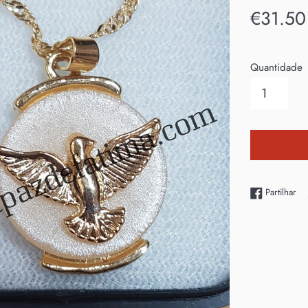
Preço
€31.50
normal
Quantidade
Par
Partilhar