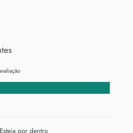
ntes
avaliação
Esteja por dentro