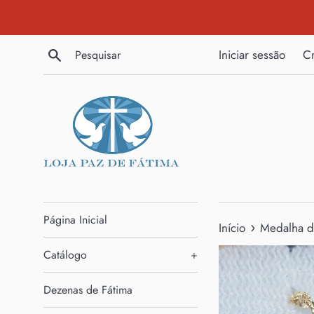
Pular
para
o
Pesquisar
Iniciar sessão
Cr
Conteúdo
Página Inicial
›
Início
Medalha do
Catálogo
+
Dezenas de Fátima