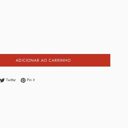
ADICIONAR AO CARRINHO
tilhe no Facebook
Twittar no Twitter
Adicione no Pinterest
Twittar
Pin it