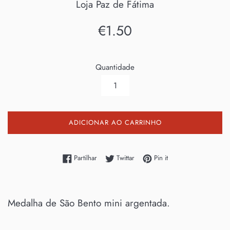
Loja Paz de Fátima
Preço
€1.50
normal
Quantidade
ADICIONAR AO CARRINHO
Partilhe no Facebook
Twittar no Twitter
Adicione no Pinterest
Partilhar
Twittar
Pin it
Medalha de São Bento mini argentada.