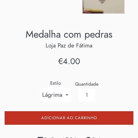
Medalha com pedras
Loja Paz de Fátima
Preço
€4.00
normal
Estilo
Quantidade
ADICIONAR AO CARRINHO